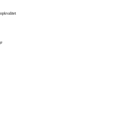
opkvalitet
ge