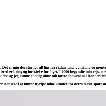
 Det er mig der står for alt lige fra rådgivning, opmåling og mont
 bred erfaring og forståelse for faget. I 2006 begyndte min rejse
yldelse og jeg kunne endelig åbne mit første showroom i Randers m
ter stor ære i at kunne hjælpe mine kunder fra deres første spørgsm