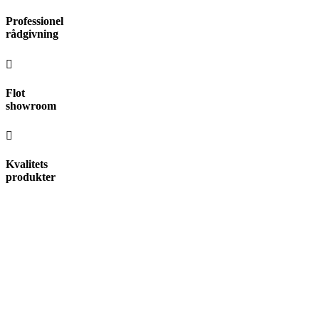
Videre
Professionel
til
rådgivning
indhold
Flot
showroom
Kvalitets
produkter