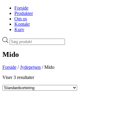
Forside
Produkter
Om os
Kontakt
Kurv
Products
search
Mido
Forside
/
Jydepejsen
/ Mido
Viser 3 resultater