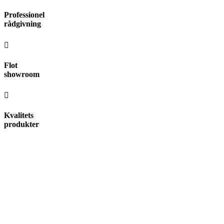
Videre
Professionel
til
rådgivning
indhold
Flot
showroom
Kvalitets
produkter