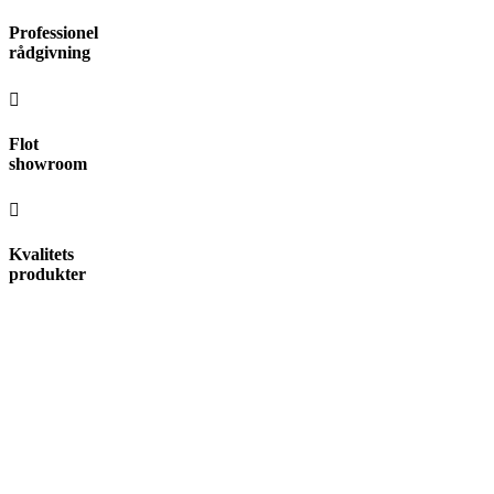
Videre
Professionel
til
rådgivning
indhold
Flot
showroom
Kvalitets
produkter