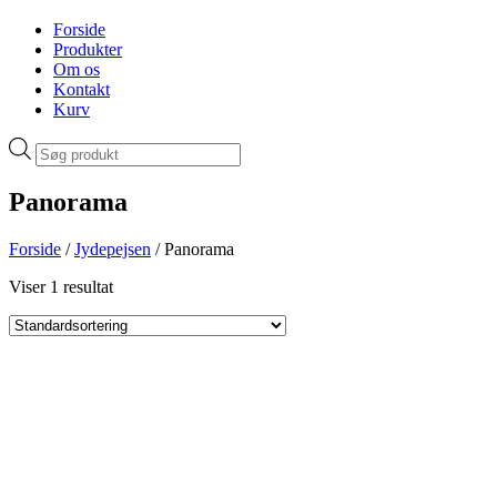
Forside
Produkter
Om os
Kontakt
Kurv
Products
search
Panorama
Forside
/
Jydepejsen
/ Panorama
Viser 1 resultat