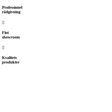
Videre
Professionel
til
rådgivning
indhold
Flot
showroom
Kvalitets
produkter