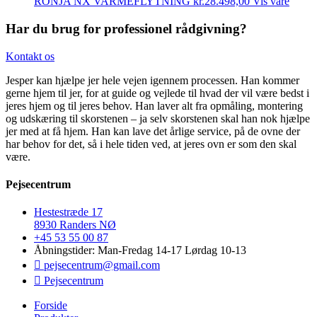
RONJA NX VARMEFLYTNING
kr.
28.498,00
Vis vare
Har du brug for professionel rådgivning?
Kontakt os
Jesper kan hjælpe jer hele vejen igennem processen. Han kommer
gerne hjem til jer, for at guide og vejlede til hvad der vil være bedst i
jeres hjem og til jeres behov. Han laver alt fra opmåling, montering
og udskæring til skorstenen – ja selv skorstenen skal han nok hjælpe
jer med at få hjem. Han kan lave det årlige service, på de ovne der
har behov for det, så i hele tiden ved, at jeres ovn er som den skal
være.
Pejsecentrum
Hestestræde 17
8930 Randers NØ
+45 53 55 00 87
Åbningstider: Man-Fredag 14-17 Lørdag 10-13
pejsecentrum@gmail.com
Pejsecentrum
Forside