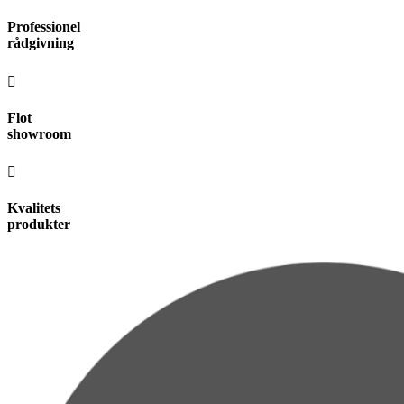
Videre
Professionel
til
rådgivning
indhold
Flot
showroom
Kvalitets
produkter