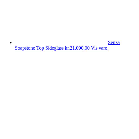
Senza
Soapstone Top Sideglass
kr.
21.090,00
Vis vare