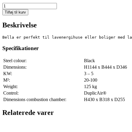
Bella
antal
Tilføj til kurv
Beskrivelse
Bella er perfekt til lavenergihuse eller boliger med la
Specifikationer
Steel colour:
Black
Dimensions:
H1144 x B444 x D346
KW:
3 – 5
M²:
20-100
Weight:
125 kg
Control:
DuplicAir®
Dimensions combustion chamber:
H430 x B318 x D255
Relaterede varer