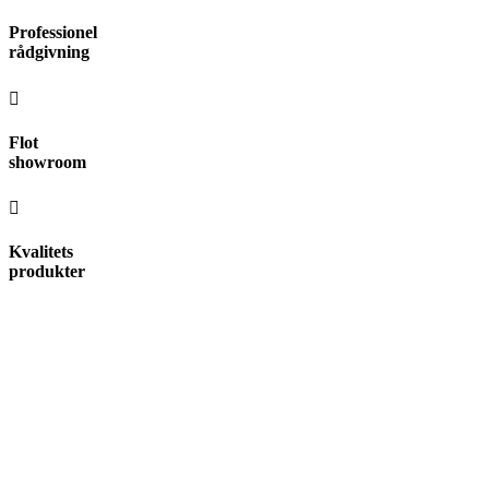
Videre
Professionel
til
rådgivning
indhold
Flot
showroom
Kvalitets
produkter