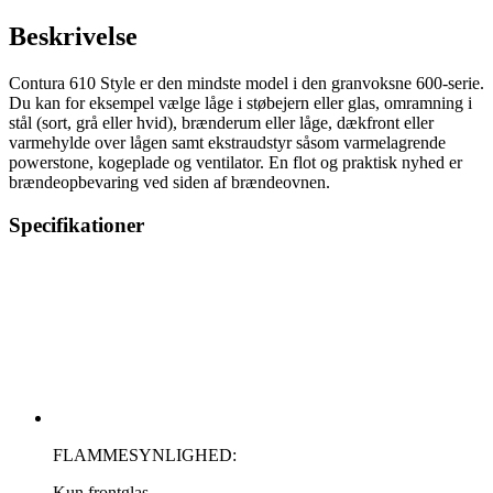
Style
(Sort),
Beskrivelse
fedtstenstop
antal
Contura 610 Style er den mindste model i den granvoksne 600-serie.
Du kan for eksempel vælge låge i støbejern eller glas, omramning i
stål (sort, grå eller hvid), brænderum eller låge, dækfront eller
varmehylde over lågen samt ekstraudstyr såsom varmelagrende
powerstone, kogeplade og ventilator. En flot og praktisk nyhed er
brændeopbevaring ved siden af brændeovnen.
Specifikationer
FLAMMESYNLIGHED:
Kun frontglas