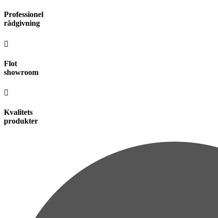
Videre
Professionel
til
rådgivning
indhold
Flot
showroom
Kvalitets
produkter