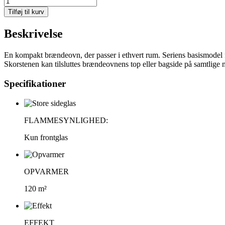
810
Tilføj til kurv
Style
(Sort),
Beskrivelse
aluminiumstop
antal
En kompakt brændeovn, der passer i ethvert rum. Seriens basismodel fi
Skorstenen kan tilsluttes brændeovnens top eller bagside på samtlige 
Specifikationer
FLAMMESYNLIGHED:
Kun frontglas
OPVARMER
120 m²
EFFEKT