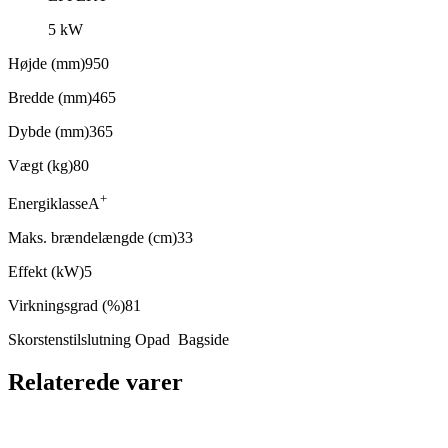
5 kW
Højde (mm)950
Bredde (mm)465
Dybde (mm)365
Vægt (kg)80
+
Energiklasse
A
Maks. brændelængde (cm)33
Effekt (kW)5
Virkningsgrad (%)81
Skorstenstilslutning Opad Bagside
Relaterede varer