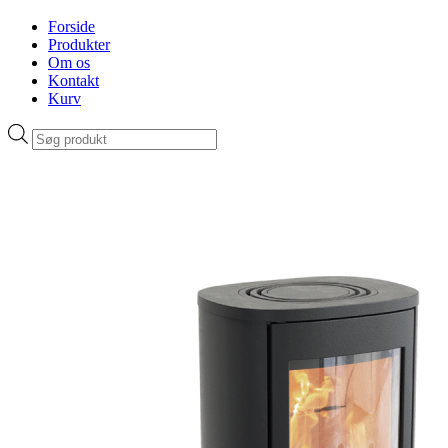
Forside
Produkter
Om os
Kontakt
Kurv
Products
search