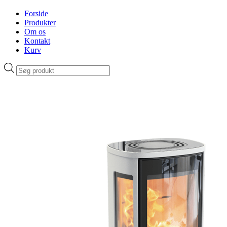
Forside
Produkter
Om os
Kontakt
Kurv
Products
search