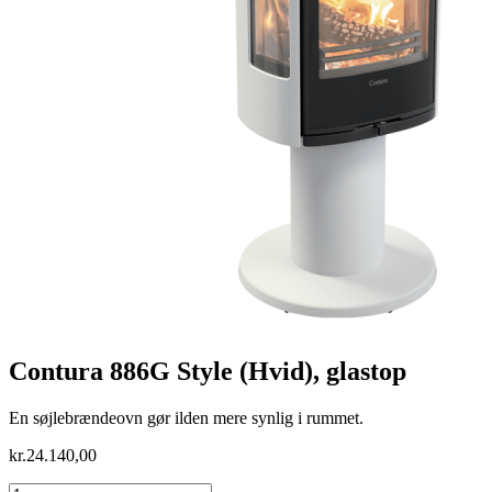
Contura 886G Style (Hvid), glastop
En søjlebrændeovn gør ilden mere synlig i rummet.
kr.
24.140,00
Contura