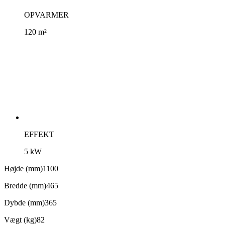
OPVARMER
120 m²
EFFEKT
5 kW
Højde (mm)1100
Bredde (mm)465
Dybde (mm)365
Vægt (kg)82