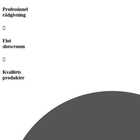
Videre
Professionel
til
rådgivning
indhold
Flot
showroom
Kvalitets
produkter