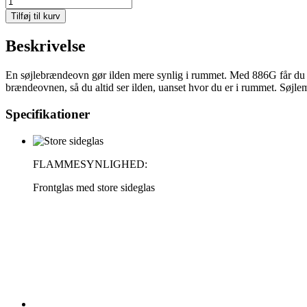
886G
Tilføj til kurv
Style
(Hvid),
Beskrivelse
glastop
antal
En søjlebrændeovn gør ilden mere synlig i rummet. Med 886G får du de
brændeovnen, så du altid ser ilden, uanset hvor du er i rummet. Søjle
Specifikationer
FLAMMESYNLIGHED:
Frontglas med store sideglas