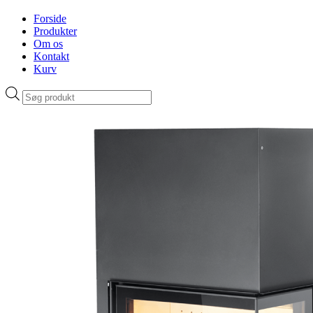
Forside
Produkter
Om os
Kontakt
Kurv
Products
search