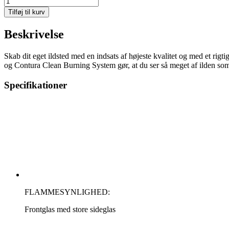
i40
Tilføj til kurv
(højre)
antal
Beskrivelse
Skab dit eget ildsted med en indsats af højeste kvalitet og med et rigti
og Contura Clean Burning System gør, at du ser så meget af ilden som
Specifikationer
FLAMMESYNLIGHED:
Frontglas med store sideglas