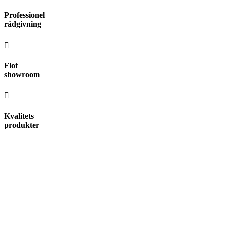
Videre
Professionel
til
rådgivning
indhold
Flot
showroom
Kvalitets
produkter