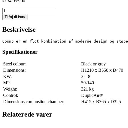
kr.
34.995,00
Cosmo
1147
Tilføj til kurv
Special
Soapstone
Beskrivelse
antal
Cosmo er en flot kombination af moderne design og støbe
Specifikationer
Steel colour:
Black or grey
Dimensions:
H1210 x B550 x D470
KW:
3 – 8
M²:
50-140
Weight:
321 kg
Control:
DuplicAir®
Dimensions combustion chamber:
H415 x B365 x D325
Relaterede varer