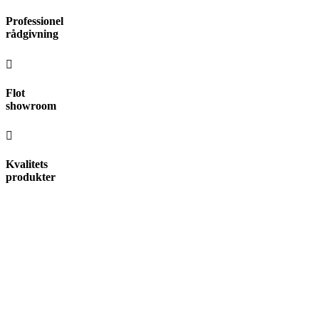
Videre
Professionel
til
rådgivning
indhold
Flot
showroom
Kvalitets
produkter