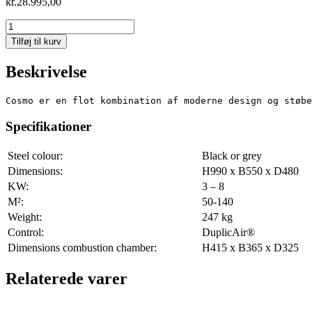
kr.
28.995,00
Cosmo
971
Tilføj til kurv
Soapstone
antal
Beskrivelse
Cosmo er en flot kombination af moderne design og støbe
Specifikationer
Steel colour:
Black or grey
Dimensions:
H990 x B550 x D480
KW:
3 – 8
M²:
50-140
Weight:
247 kg
Control:
DuplicAir®
Dimensions combustion chamber:
H415 x B365 x D325
Relaterede varer