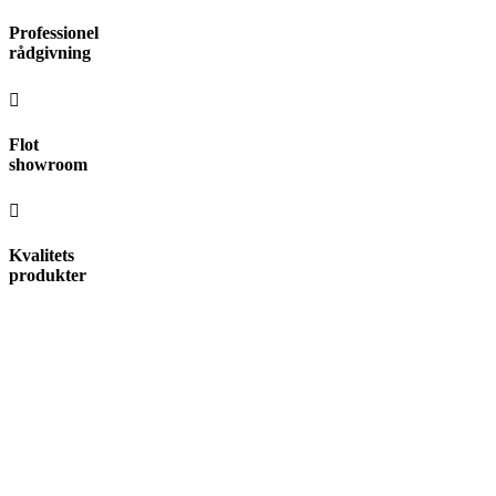
Videre
Professionel
til
rådgivning
indhold
Flot
showroom
Kvalitets
produkter