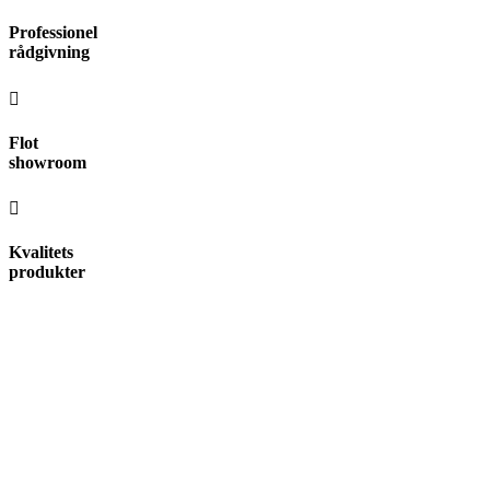
Videre
Professionel
til
rådgivning
indhold
Flot
showroom
Kvalitets
produkter