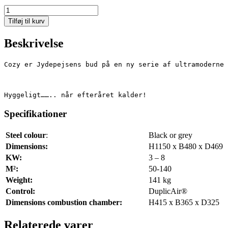
Cozy
Classic
Tilføj til kurv
Dark
Sandstone
Beskrivelse
Sideglass
antal
Cozy er Jydepejsens bud på en ny serie af ultramoderne 
Hyggeligt…….. når efteråret kalder!
Specifikationer
Steel colour
:
Black or grey
Dimensions:
H1150 x B480 x D469
KW:
3 – 8
M²:
50-140
Weight:
141 kg
Control:
DuplicAir®
Dimensions combustion chamber:
H415 x B365 x D325
Relaterede varer