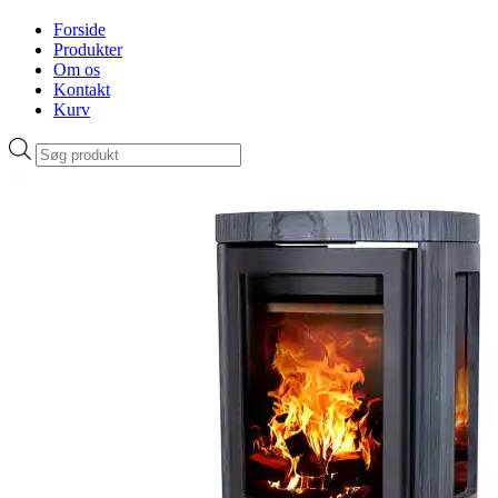
Forside
Produkter
Om os
Kontakt
Kurv
Products
search