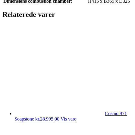
Dimensions combustion chamber:
H415 x B365 x D325
Relaterede varer
Cosmo 971
Soapstone
kr.
28.995,00
Vis vare