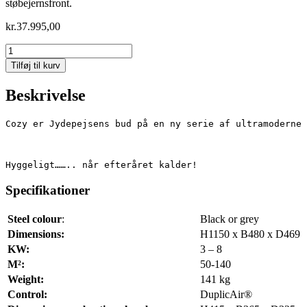
støbejernsfront.
kr.
37.995,00
Cozy
Modern
Tilføj til kurv
Dark
Sandstone
Beskrivelse
Sideglass
antal
Cozy er Jydepejsens bud på en ny serie af ultramoderne 
Hyggeligt…….. når efteråret kalder!
Specifikationer
Steel colour
:
Black or grey
Dimensions:
H1150 x B480 x D469
KW:
3 – 8
M²:
50-140
Weight:
141 kg
Control:
DuplicAir®