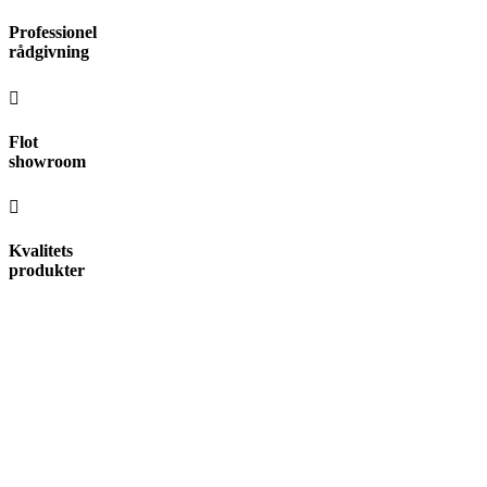
Videre
Professionel
til
rådgivning
indhold
Flot
showroom
Kvalitets
produkter