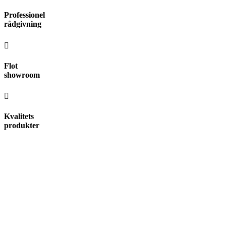
Videre
Professionel
til
rådgivning
indhold
Flot
showroom
Kvalitets
produkter