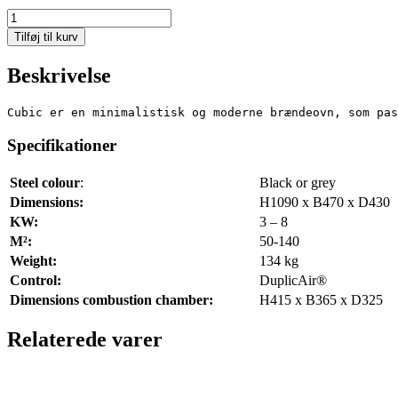
Cubic
109
Tilføj til kurv
antal
Beskrivelse
Cubic er en minimalistisk og moderne brændeovn, som pa
Specifikationer
Steel colour
:
Black or grey
Dimensions:
H1090 x B470 x D430
KW:
3 – 8
M²:
50-140
Weight:
134 kg
Control:
DuplicAir®
Dimensions combustion chamber:
H415 x B365 x D325
Relaterede varer