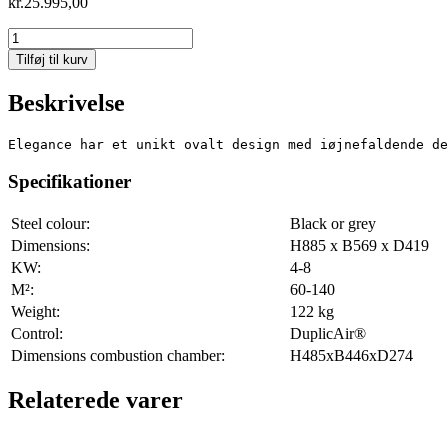
kr.
25.995,00
Elegance
Classic
Tilføj til kurv
Wall
Silver
Beskrivelse
antal
Elegance har et unikt ovalt design med iøjnefaldende de
Specifikationer
Steel colour:
Black or grey
Dimensions:
H885 x B569 x D419
KW:
4-8
M²:
60-140
Weight:
122 kg
Control:
DuplicAir®
Dimensions combustion chamber:
H485xB446xD274
Relaterede varer