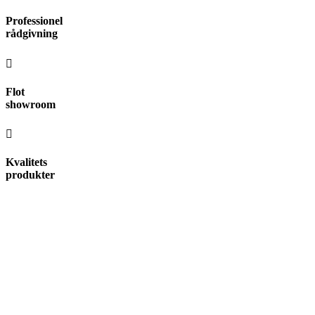
Videre
Professionel
til
rådgivning
indhold
Flot
showroom
Kvalitets
produkter