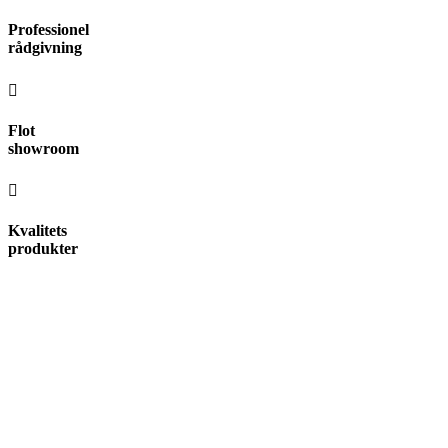
Videre
Professionel
til
rådgivning
indhold
Flot
showroom
Kvalitets
produkter