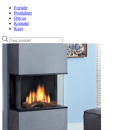
Forside
Produkter
Om os
Kontakt
Kurv
Products
search