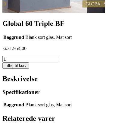
Global 60 Triple BF
Baggrund
Blank sort glas, Mat sort
kr.
31.954,00
Global
60
Tilføj til kurv
Triple
BF
Beskrivelse
antal
Specifikationer
Baggrund
Blank sort glas, Mat sort
Relaterede varer