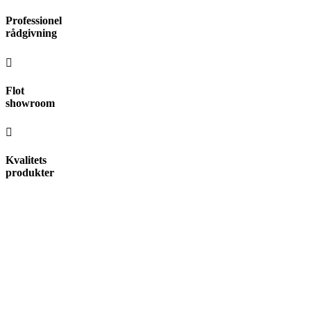
Videre
Professionel
til
rådgivning
indhold
Flot
showroom
Kvalitets
produkter