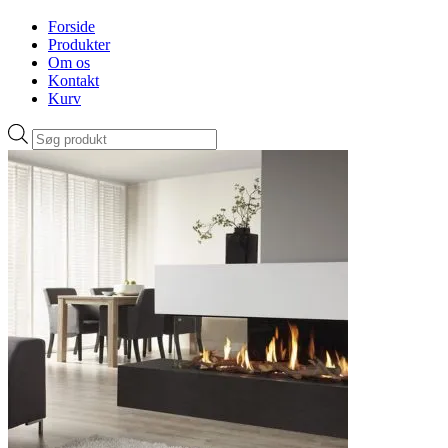
Forside
Produkter
Om os
Kontakt
Kurv
Products
search