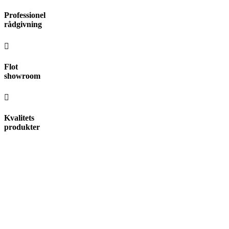
Videre
Professionel
til
rådgivning
indhold
Flot
showroom
Kvalitets
produkter