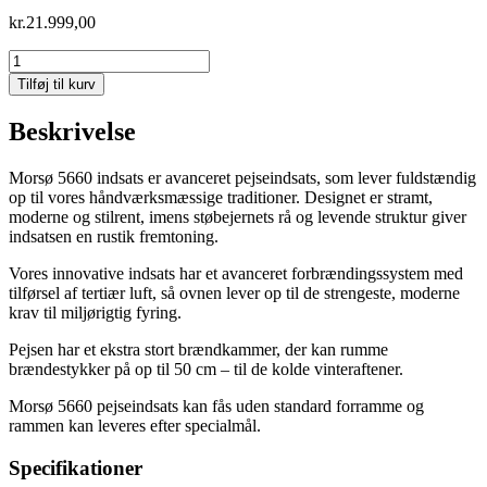
kr.
21.999,00
MORSØ
5660
Tilføj til kurv
INDSATS
antal
Beskrivelse
Morsø 5660 indsats er avanceret pejseindsats, som lever fuldstændig
op til vores håndværksmæssige traditioner. Designet er stramt,
moderne og stilrent, imens støbejernets rå og levende struktur giver
indsatsen en rustik fremtoning.
Vores innovative indsats har et avanceret forbrændingssystem med
tilførsel af tertiær luft, så ovnen lever op til de strengeste, moderne
krav til miljørigtig fyring.
Pejsen har et ekstra stort brændkammer, der kan rumme
brændestykker på op til 50 cm – til de kolde vinteraftener.
Morsø 5660 pejseindsats kan fås uden standard forramme og
rammen kan leveres efter specialmål.
Specifikationer