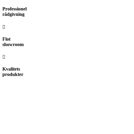
Videre
Professionel
til
rådgivning
indhold
Flot
showroom
Kvalitets
produkter