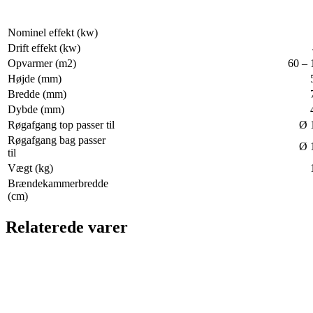
Nominel effekt (kw)
Drift effekt (kw)
Opvarmer (m2)
60 – 
Højde (mm)
Bredde (mm)
Dybde (mm)
Røgafgang top passer til
Ø 
Røgafgang bag passer
Ø 
til
Vægt (kg)
Brændekammerbredde
(cm)
Relaterede varer