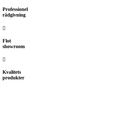
Videre
Professionel
til
rådgivning
indhold
Flot
showroom
Kvalitets
produkter