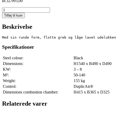
kr.
32.995,00
Omega
High
Tilføj til kurv
antal
Beskrivelse
Med sin runde form, flotte greb og låge lavet udelukken
Specifikationer
Steel colour:
Black
Dimensions:
H1540 x B490 x D490
KW:
3 – 8
M²:
50-140
Weight:
155 kg
Control:
DuplicAir®
Dimensions combustion chamber:
H415 x B365 x D325
Relaterede varer