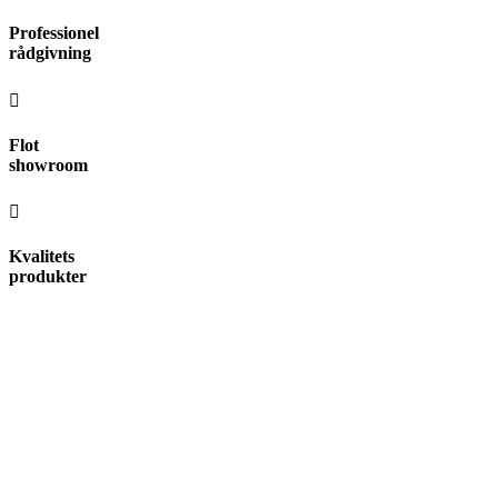
Videre
Professionel
til
rådgivning
indhold
Flot
showroom
Kvalitets
produkter