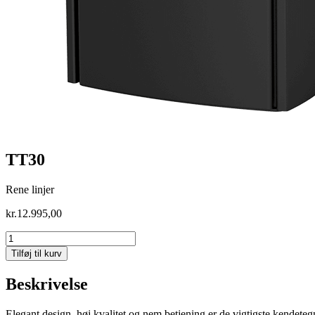
TT30
Rene linjer
kr.
12.995,00
TT30
antal
Tilføj til kurv
Beskrivelse
Elegant design, høj kvalitet og nem betjening er de vigtigste kendetegn