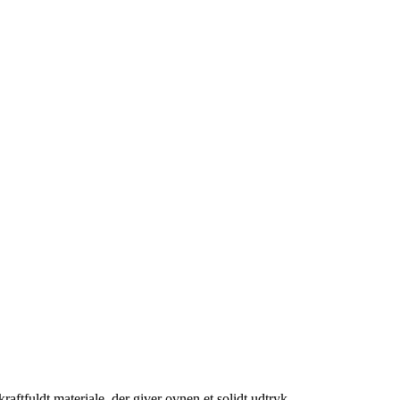
aftfuldt materiale, der giver ovnen et solidt udtryk.