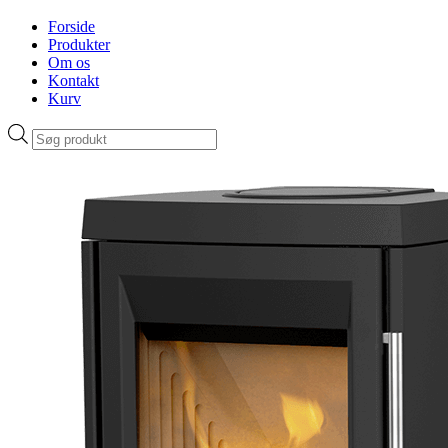
Forside
Produkter
Om os
Kontakt
Kurv
Products
search