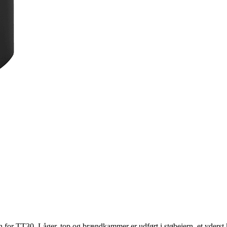
 for TT30. Låger, top og brændkammer er udført i støbejern, et yderst kr