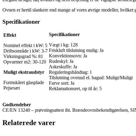
Ovnen er hertil slankere end mange af vores øvrige modeller, hvilket gø
Specifikationer
Specifikationer
Effekt
Vægt i kg: 128
Nominel effekt i kW: 5
Friskluft tilslutning mulig: Ja
Driftsområde i kW: 3-7
Konvektionsovn: Ja
Virkningsgrad %: 81
Rudeskyl: Ja
Opvarmer m2: 30-120
Askeskuffe: Ja
Muligt ekstraudstyr
Reguleringshåndtag: 1
Tilslutning ovenud el. bagud: Muligt/Muligt
Formskåret glasplade
Farve sort: Ja
Pejsesæt
Reklamationsret, op til år: 5
Godkendelser
CE/EN 13240 – prøvningsattest iht. Brændeovnsbekendtgørelsen,
Relaterede varer